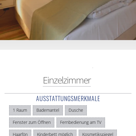
.
Einzelzimmer
AUSSTATTUNGSMERKMALE
1 Raum
Bademantel
Dusche
Fenster zum Öffnen
Fernbedienung am TV
Haarfön
Kinderbett möglich
Kosmetikspiegel