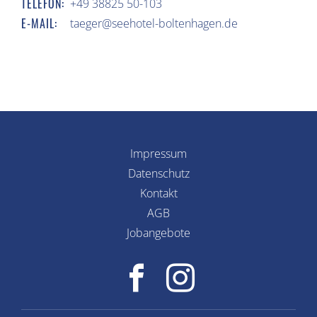
TELEFON:
+49 38825 50-103
E-MAIL:
taeger@seehotel-boltenhagen.de
Impressum
Datenschutz
Kontakt
AGB
Jobangebote