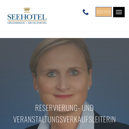
BUCHEN
Togg
Navi
RESERVIERUNG- UND
VERANSTALTUNGSVERKAUFSLEITERIN